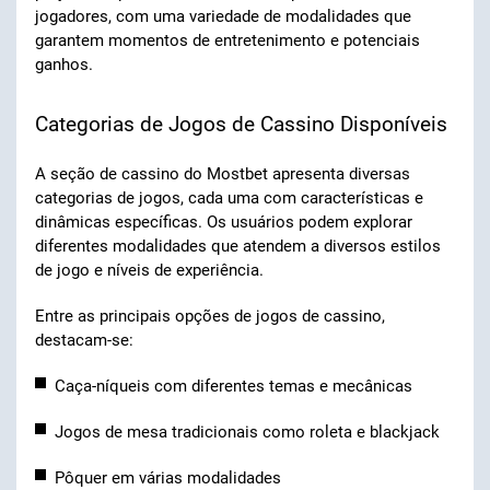
jogadores, com uma variedade de modalidades que
garantem momentos de entretenimento e potenciais
ganhos.
Categorias de Jogos de Cassino Disponíveis
A seção de cassino do Mostbet apresenta diversas
categorias de jogos, cada uma com características e
dinâmicas específicas. Os usuários podem explorar
diferentes modalidades que atendem a diversos estilos
de jogo e níveis de experiência.
Entre as principais opções de jogos de cassino,
destacam-se:
Caça-níqueis com diferentes temas e mecânicas
Jogos de mesa tradicionais como roleta e blackjack
Pôquer em várias modalidades