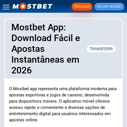
REGISTAR
INICIAR SESSÃO
Mostbet App:
Download Fácil e
Apostas
TRANSFERIR
Instantâneas em
2026
O Mostbet app representa uma plataforma moderna para
apostas esportivas e jogos de cassino, desenvolvida
para dispositivos móveis. O aplicativo móvel oferece
acesso rápido e conveniente a diversas opções de
entretenimento digital para usuários interessados em
apostas online.