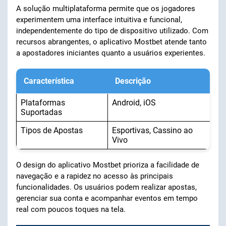
A solução multiplataforma permite que os jogadores
experimentem uma interface intuitiva e funcional,
independentemente do tipo de dispositivo utilizado. Com
recursos abrangentes, o aplicativo Mostbet atende tanto
a apostadores iniciantes quanto a usuários experientes.
Característica
Descrição
Plataformas
Android, iOS
Suportadas
Tipos de Apostas
Esportivas, Cassino ao
Vivo
O design do aplicativo Mostbet prioriza a facilidade de
navegação e a rapidez no acesso às principais
funcionalidades. Os usuários podem realizar apostas,
gerenciar sua conta e acompanhar eventos em tempo
real com poucos toques na tela.