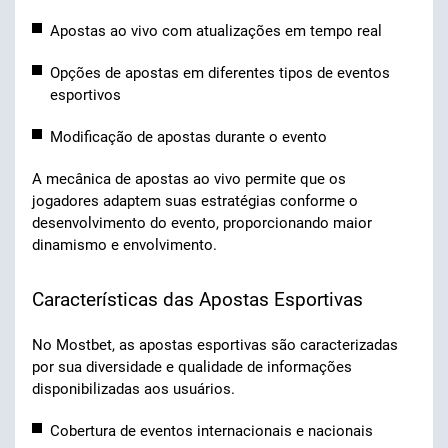
Apostas ao vivo com atualizações em tempo real
Opções de apostas em diferentes tipos de eventos
esportivos
Modificação de apostas durante o evento
A mecânica de apostas ao vivo permite que os
jogadores adaptem suas estratégias conforme o
desenvolvimento do evento, proporcionando maior
dinamismo e envolvimento.
Características das Apostas Esportivas
No Mostbet, as apostas esportivas são caracterizadas
por sua diversidade e qualidade de informações
disponibilizadas aos usuários.
Cobertura de eventos internacionais e nacionais