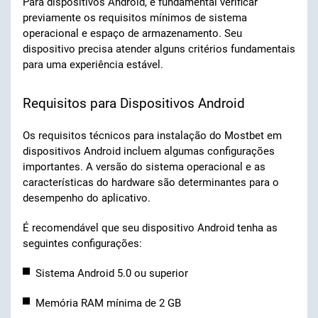
Para dispositivos Android, é fundamental verificar
previamente os requisitos mínimos de sistema
operacional e espaço de armazenamento. Seu
dispositivo precisa atender alguns critérios fundamentais
para uma experiência estável.
Requisitos para Dispositivos Android
Os requisitos técnicos para instalação do Mostbet em
dispositivos Android incluem algumas configurações
importantes. A versão do sistema operacional e as
características do hardware são determinantes para o
desempenho do aplicativo.
É recomendável que seu dispositivo Android tenha as
seguintes configurações:
Sistema Android 5.0 ou superior
Memória RAM mínima de 2 GB