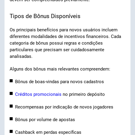
Tipos de Bônus Disponíveis
Os principais benefícios para novos usuários incluem
diferentes modalidades de incentivos financeiros. Cada
categoria de bônus possui regras e condições
particulares que precisam ser cuidadosamente
analisadas.
Alguns dos bônus mais relevantes compreendem:
Bônus de boas-vindas para novos cadastros
Créditos promocionais
no primeiro depósito
Recompensas por indicação de novos jogadores
Bônus por volume de apostas
Cashback em perdas específicas