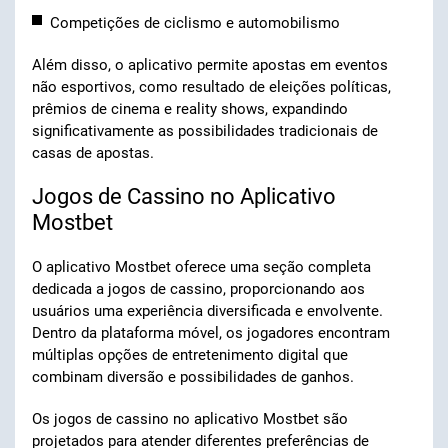
Competições de ciclismo e automobilismo
Além disso, o aplicativo permite apostas em eventos
não esportivos, como resultado de eleições políticas,
prêmios de cinema e reality shows, expandindo
significativamente as possibilidades tradicionais de
casas de apostas.
Jogos de Cassino no Aplicativo
Mostbet
O aplicativo Mostbet oferece uma seção completa
dedicada a jogos de cassino, proporcionando aos
usuários uma experiência diversificada e envolvente.
Dentro da plataforma móvel, os jogadores encontram
múltiplas opções de entretenimento digital que
combinam diversão e possibilidades de ganhos.
Os jogos de cassino no aplicativo Mostbet são
projetados para atender diferentes preferências de