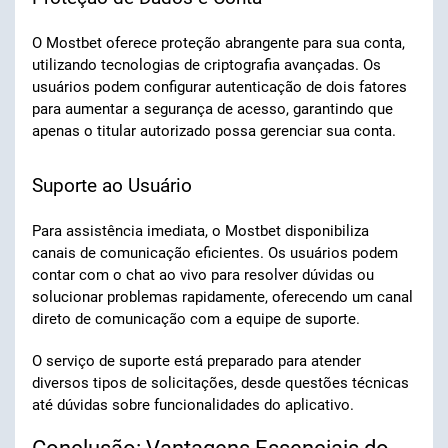
O Mostbet oferece proteção abrangente para sua conta,
utilizando tecnologias de criptografia avançadas. Os
usuários podem configurar autenticação de dois fatores
para aumentar a segurança de acesso, garantindo que
apenas o titular autorizado possa gerenciar sua conta.
Suporte ao Usuário
Para assistência imediata, o Mostbet disponibiliza
canais de comunicação eficientes. Os usuários podem
contar com o chat ao vivo para resolver dúvidas ou
solucionar problemas rapidamente, oferecendo um canal
direto de comunicação com a equipe de suporte.
O serviço de suporte está preparado para atender
diversos tipos de solicitações, desde questões técnicas
até dúvidas sobre funcionalidades do aplicativo.