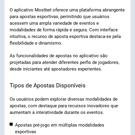
O aplicativo Mostbet oferece uma plataforma abrangente
para apostas esportivas, permitindo que usuários
acessem uma ampla variedade de eventos e
modalidades de forma rápida e segura. Com interface
intuitiva, o recurso de aposta esportiva destaca-se pela
flexibilidade e dinamismo.
As funcionalidades de apostas no aplicativo são
projetadas para atender diferentes perfis de jogadores,
desde iniciantes até apostadores experientes.
Tipos de Apostas Disponíveis
Os usuários podem explorar diversas modalidades de
apostas, com destaque para recursos inovadores que
aumentam a interatividade durante os eventos.
Apostas pré-jogo em múltiplas modalidades
esportivas