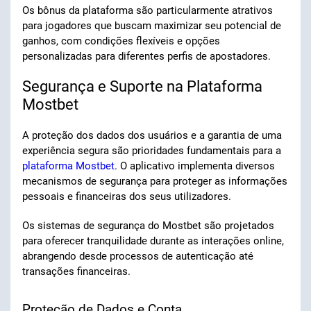
Os bônus da plataforma são particularmente atrativos
para jogadores que buscam maximizar seu potencial de
ganhos, com condições flexíveis e opções
personalizadas para diferentes perfis de apostadores.
Segurança e Suporte na Plataforma
Mostbet
A proteção dos dados dos usuários e a garantia de uma
experiência segura são prioridades fundamentais para a
plataforma Mostbet
. O aplicativo implementa diversos
mecanismos de segurança para proteger as informações
pessoais e financeiras dos seus utilizadores.
Os sistemas de segurança do Mostbet são projetados
para oferecer tranquilidade durante as interações online,
abrangendo desde processos de autenticação até
transações financeiras.
Proteção de Dados e Conta