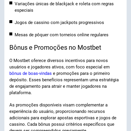
Variações únicas de blackjack e roleta com regras
especiais
Jogos de cassino com jackpots progressivos
Mesas de pôquer com torneios online regulares
Bônus e Promoções no Mostbet
O Mostbet oferece diversos incentivos para novos
usuários e jogadores ativos, com foco especial em
bônus de boas-vindas
e promoções para o primeiro
depósito. Esses benefícios representam uma estratégia
de engajamento para atrair e manter jogadores na
plataforma.
As promoções disponíveis visam complementar a
experiência do usuário, proporcionando recursos
adicionais para explorar apostas esportivas e jogos de
cassino. Cada bônus possui critérios específicos que
devem ser compreendidos previamente.